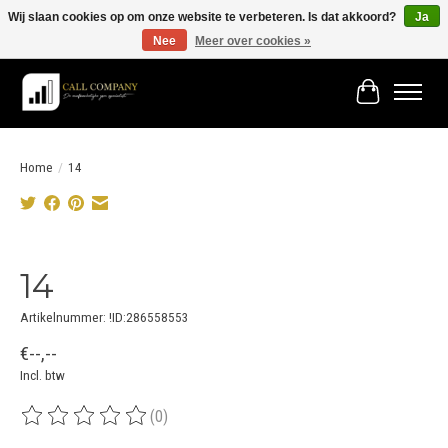
Wij slaan cookies op om onze website te verbeteren. Is dat akkoord?
Ja
Nee
Meer over cookies »
Vóór 19:00 besteld morgen in huis!
Winkelwage
Home
/
14
Product image slideshow Items
14
Artikelnummer: !ID:286558553
€--,--
Incl. btw
(0)
De beoordeling van dit product is
0
van de 5